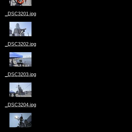
_DSC3201.jpg
_DSC3202.jpg
_DSC3203.jpg
_DSC3204.jpg