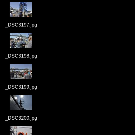
_DSC3197.jpg
_DSC3198.jpg
_DSC3199.jpg
_DSC3200.jpg