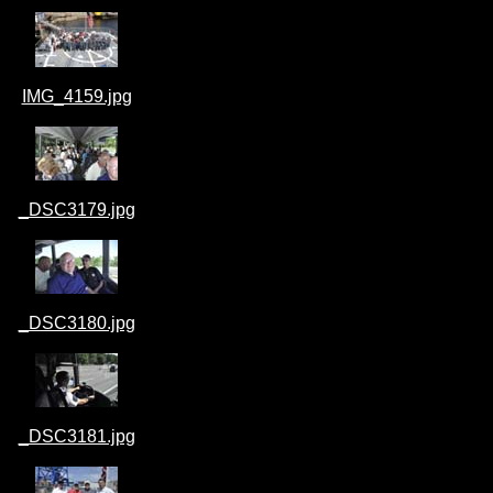
IMG_4159.jpg
_DSC3179.jpg
_DSC3180.jpg
_DSC3181.jpg