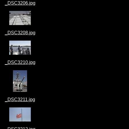
_DSC3206.jpg
_DSC3208.jpg
_DSC3210.jpg
_DSC3211.jpg