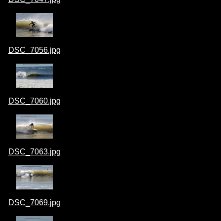
DSC_7056.jpg
DSC_7060.jpg
DSC_7063.jpg
DSC_7069.jpg