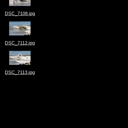
DSC_7108.jpg
DSC_7112.jpg
DSC_7113.jpg