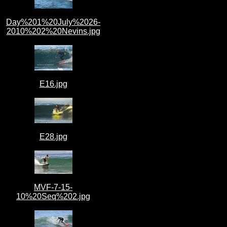
Day%201%20July%2026-
2010%202%20Nevins.jpg
E16.jpg
E28.jpg
MVF-7-15-
10%20Seq%202.jpg